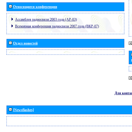
Относящиеся конференции
Ассамблея радиосвязи 2003 года (АР-03)
Всемирная конференция радиосвязи 2007 года (ВКР-07)
Отдел новостей
Для конта
[Newsflashes]