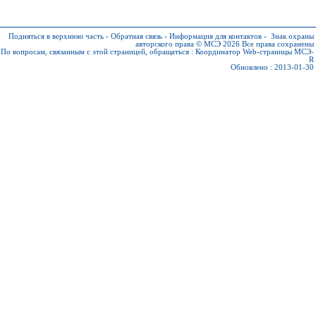
Подняться в верхнюю часть
-
Обратная связь
-
Информация для контактов
-
Знак охраны
авторского права © МСЭ 2026
Все права сохранены
По вопросам, связанным с этой страницей, обращаться :
Координатор Web-страницы МСЭ-
R
Обновлено : 2013-01-30