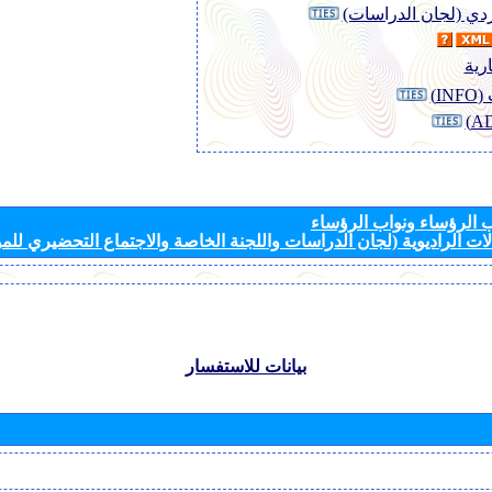
وردي (لجان الدراسات)
رية
I)
الرؤساء ونواب الرؤساء
ات الراديوية (لجان الدراسات واللجنة الخاصة والاجتماع التحضيري للمؤ
بيانات للاستفسار