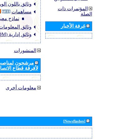
وثائق باللون ال
المؤتمرات ذات
مساهمات
الصلة
نماذج معيا
غرفة الأخبار
وثائق المعلومات (NFO
وثائق إدارية (ADM)
المنشورات
مرشحون لمناصب 
لأفرقة قطاع الاتصال
معلومات أخرى
[Newsflashes]