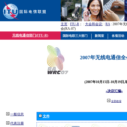
主页
:
ITU-R
； :
大会和会议
; :
RA
: 2007
会(RA-07)
无线电通信部门(ITU-R)
国际电联三大部门
新闻室
各项活动
2007年无线电通信全会(
(2007年10月15日-10月19日
«决议汇编»
全部收缩
一般信息
文件
代表注册