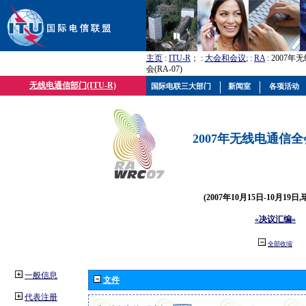
主页
:
ITU-R
； :
大会和会议
; :
RA
: 2007
会(RA-07)
无线电通信部门(ITU-R)
国际电联三大部门
新闻室
各项活动
2007年无线电通信全会(
(2007年10月15日-10月19日
«决议汇编»
全部收缩
一般信息
文件
代表注册