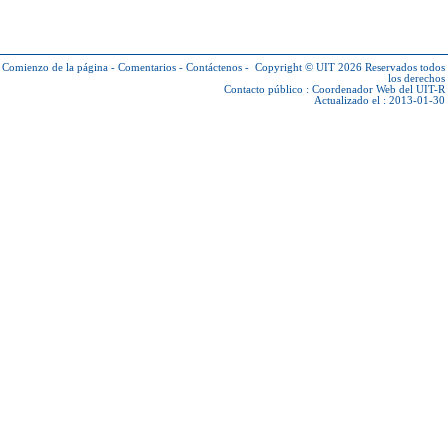
Comienzo de la página
-
Comentarios
-
Contáctenos
-
Copyright © UIT 2026
Reservados todos
los derechos
Contacto público :
Coordenador Web del UIT-R
Actualizado el : 2013-01-30