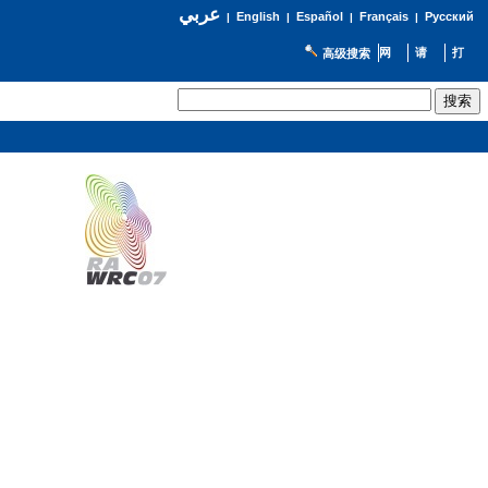
عربي
English
Español
Français
Русский
|
|
|
|
高级搜索