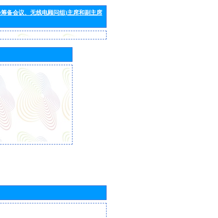
会筹备会议、无线电顾问组)主席和副主席