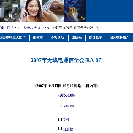
主页
:
ITU-R
； :
大会和会议
; :
RA
: 2007年无线电通信全会(RA-07)
国际电联三大部门
新闻室
各项活动
出版物
统计数字
国际电联简介
2007年无线电通信全会(RA-07)
(2007年10月15日-10月19日,瑞士,日内瓦)
«决议汇编»
全部收缩
文件
出版物