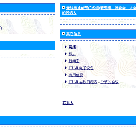
无线电通信部门各组(研究组、特委会、大
的候选人
)
其它信息
网播
标志
新闻室
ITU-R 电子设备
有用信息
ITU-R 会议日程表
-
分节的会议
联系人