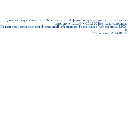
Подняться в верхнюю часть
-
Обратная связь
-
Информация для контактов
-
Знак охраны
авторского права © МСЭ 2026
Все права сохранены
По вопросам, связанным с этой страницей, обращаться :
Координатор Web-страницы МСЭ-
R
Обновлено : 2013-01-30