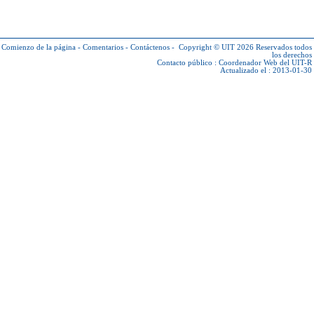
Comienzo de la página
-
Comentarios
-
Contáctenos
-
Copyright © UIT 2026
Reservados todos
los derechos
Contacto público :
Coordenador Web del UIT-R
Actualizado el : 2013-01-30