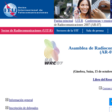
Pagína principal
:
UIT-R
:
Conferencias y reunio
de Radiocomunicaciones 2007 (AR-07)
Sector de Radiocomunicaciones (UIT-R)
Sectores de la UIT
Sala de prensa
Asamblea de Radiocom
(AR-0
(Ginebra, Suiza, 15 de octubre
Libro del Reso
Contraer 
Información general
Inscripción de delegados