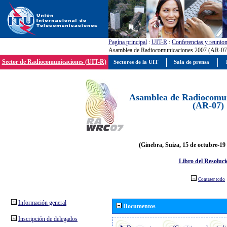
Pagína principal
:
UIT-R
:
Conferencias y reunio
Asamblea de Radiocomunicaciones 2007 (AR-07
Sector de Radiocomunicaciones (UIT-R)
Sectores de la UIT
Sala de prensa
Asamblea de Radiocomun
(AR-07)
(Ginebra, Suiza, 15 de octubre-19
Libro del Resoluci
Contraer todo
Información general
Documentos
Inscripción de delegados