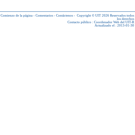
Comienzo de la página
-
Comentarios
-
Contáctenos
-
Copyright © UIT 2026
Reservados todos
los derechos
Contacto público :
Coordenador Web del UIT-R
Actualizado el : 2013-01-30