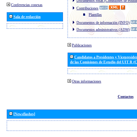
Documentos rosas (Comisiones de estudi
Conferencias conexas
Contribuciones
Plantillas
Sala de redacción
Documentos de información (INFO)
Documentos administrativos (ADM)
Publicaciones
Candidatos a Presidentes y Vicepreside
de las Comisiones de Estudio del UIT R 
Otras informaciones
Contactos
[Newsflashes]