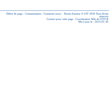
Début de page
-
Commentaires
-
Contactez-nous
-
Droits d'auteur © UIT 2026
Tous droits
réservés
Contact pour cette page :
Coordinateur Web de l'UIT-R
Mis à jour le : 2013-01-30