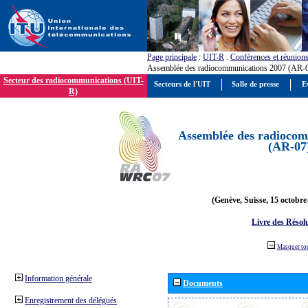
Page principale
:
UIT-R
:
Conférences et réunion
Assemblée des radiocommunications 2007 (AR-
Secteur des radiocommunications (UIT-
Secteurs de l'UIT
Salle de presse
E
R)
Assemblée des radiocom
(AR-07
(Genève, Suisse, 15 octobre
Livre des Résol
Masquer to
Information générale
Documents
Enregistrement des délégués