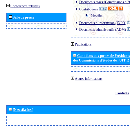
Documents roses (Commissions d´ét
Conférences relatives
Contributions
Modèles
Salle de presse
Documents d´information (INFO)
Documents administratifs (ADM)
Publications
Candidats aux postes de Présidents 
des Commissions d'études de l'UIT-R
Autres informations
Contacts
[Newsflashes]