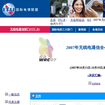
主页
:
ITU-R
； :
大会和会议
; :
RA
: 2007
会(RA-07)
无线电通信部门(ITU-R)
国际电联三大部门
新闻室
各项活动
2007年无线电通信全会(
(2007年10月15日-10月19日
«决议汇编»
全部收缩
一般信息
文件
代表注册