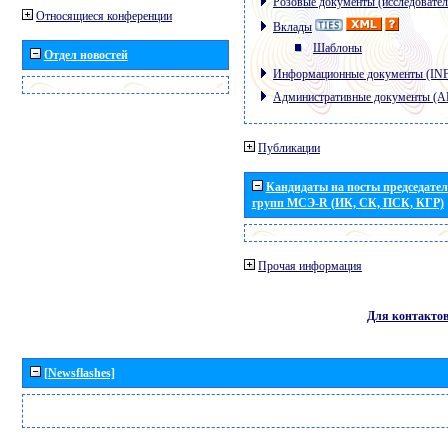
Розовые документы (исследовател
Относящиеся конференции
Вклады
Шаблоны
Отдел новостей
Информационные документы (IN
Административные документы (
Публикации
Кандидаты на посты председател
групп МСЭ-R (ИК, СК, ПСК, КГР)
Прочая информация
Для контакто
[Newsflashes]