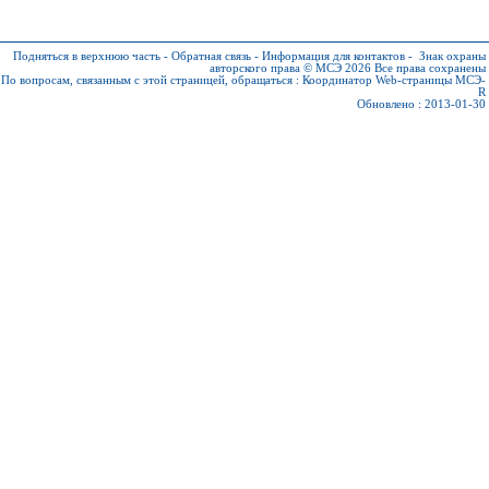
Подняться в верхнюю часть
-
Обратная связь
-
Информация для контактов
-
Знак охраны
авторского права © МСЭ 2026
Все права сохранены
По вопросам, связанным с этой страницей, обращаться :
Координатор Web-страницы МСЭ-
R
Обновлено : 2013-01-30