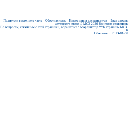
Подняться в верхнюю часть
-
Обратная связь
-
Информация для контактов
-
Знак охраны
авторского права © МСЭ 2026
Все права сохранены
По вопросам, связанным с этой страницей, обращаться :
Координатор Web-страницы МСЭ-
R
Обновлено : 2013-01-30