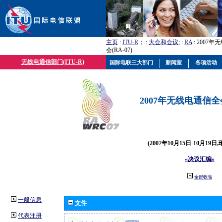
主页
:
ITU-R
； :
大会和会议
; :
RA
: 2007
会(RA-07)
无线电通信部门(ITU-R)
国际电联三大部门
新闻室
各项活动
2007年无线电通信全会(
(2007年10月15日-10月19日
«决议汇编»
全部收缩
一般信息
文件
代表注册