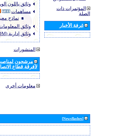
وثائق باللون ال
المؤتمرات ذات
مساهمات
الصلة
نماذج معيا
غرفة الأخبار
وثائق المعلومات (NFO
وثائق إدارية (ADM)
المنشورات
مرشحون لمناصب 
لأفرقة قطاع الاتصال
معلومات أخرى
[Newsflashes]