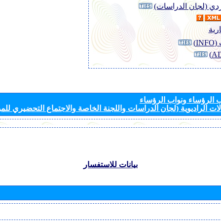
وردي (لجان الدراسات)
رية
I)
الرؤساء ونواب الرؤساء
ات الراديوية (لجان الدراسات واللجنة الخاصة والاجتماع التحضيري للمؤ
بيانات للاستفسار