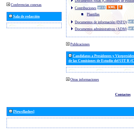
Documentos rosas (Comisiones de estudi
Conferencias conexas
Contribuciones
Plantillas
Sala de redacción
Documentos de información (INFO)
Documentos administrativos (ADM)
Publicaciones
Candidatos a Presidentes y Vicepreside
de las Comisiones de Estudio del UIT R 
Otras informaciones
Contactos
[Newsflashes]