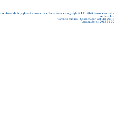
Comienzo de la página
-
Comentarios
-
Contáctenos
-
Copyright © UIT 2026
Reservados todos
los derechos
Contacto público :
Coordenador Web del UIT-R
Actualizado el : 2013-01-30