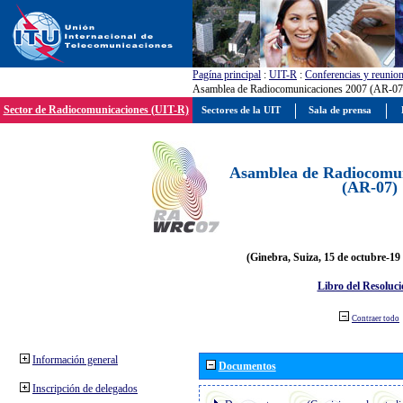
Pagína principal
:
UIT-R
:
Conferencias y reunio
Asamblea de Radiocomunicaciones 2007 (AR-07
Sector de Radiocomunicaciones (UIT-R)
Sectores de la UIT
Sala de prensa
Asamblea de Radiocomun
(AR-07)
(Ginebra, Suiza, 15 de octubre-19
Libro del Resoluci
Contraer todo
Información general
Documentos
Inscripción de delegados