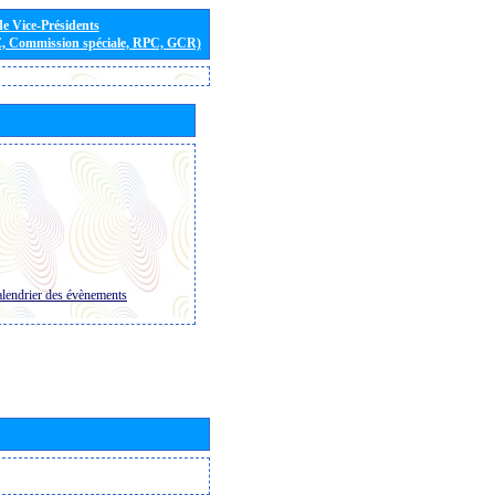
de Vice-Présidents
E, Commission spéciale, RPC, GCR)
lendrier des évènements