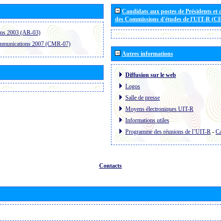
Candidats aux postes de Présidents et 
des Commissions d'études de l'UIT-R (C
ons 2003 (AR-03)
ommunications 2007 (CMR-07)
Autres informations
Diffusion sur le web
Logos
Salle de presse
Moyens électroniques UIT-R
Informations utiles
Programme des réunions de l´UIT-R
-
Ca
Contacts