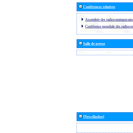
Conférences relatives
Assembée des radiocommunicati
Conférence mondiale des radioc
Salle de presse
[Newsflashes]