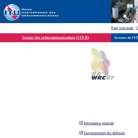
Page principale
:
Secteur des radiocommunications (UIT-R)
Secteurs de l'U
Information générale
Enregistrement des délégués