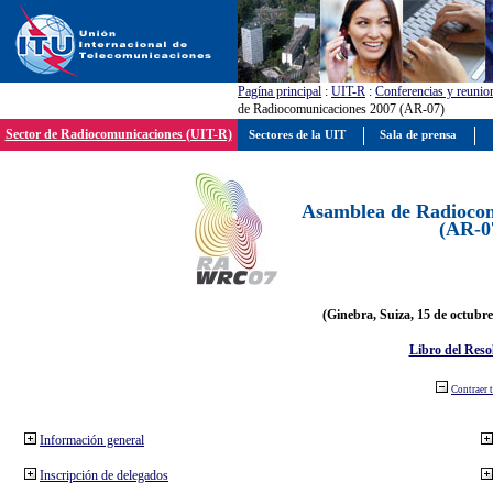
Pagína principal
:
UIT-R
:
Conferencias y reunio
de Radiocomunicaciones 2007 (AR-07)
Sector de Radiocomunicaciones (UIT-R)
Sectores de la UIT
Sala de prensa
Asamblea de Radiocom
(AR-0
(Ginebra, Suiza, 15 de octubre
Libro del Reso
Contraer 
Información general
Inscripción de delegados