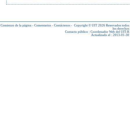
Comienzo de la página
-
Comentarios
-
Contáctenos
-
Copyright © UIT 2026
Reservados todos
los derechos
Contacto público :
Coordenador Web del UIT-R
Actualizado el : 2013-01-30