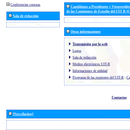
Conferencias conexas
Candidatos a Presidentes y Vicepreside
de las Comisiones de Estudio del UIT R 
Sala de redacción
Otras informaciones
Transmisión por la web
Logos
Sala de redacción
Medios electrónicos UIT-R
Informaciones de utilidad
Programa de las reuniones del UIT-R
-
Ca
Contactos
[Newsflashes]