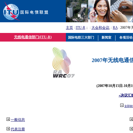
主页
:
ITU-R
； :
大会和会议
; :
RA
: 2007
无线电通信部门(ITU-R)
国际电联三大部门
新闻室
各项活动
2007年无线电通信
(2007年10月15日-10
«决议汇
全部收
一般信息
代表注册