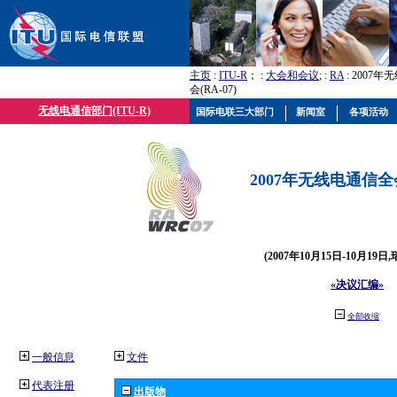
主页
:
ITU-R
； :
大会和会议
; :
RA
: 2007
会(RA-07)
无线电通信部门(ITU-R)
国际电联三大部门
新闻室
各项活动
2007年无线电通信全会(
(2007年10月15日-10月19日
«决议汇编»
全部收缩
一般信息
文件
代表注册
出版物