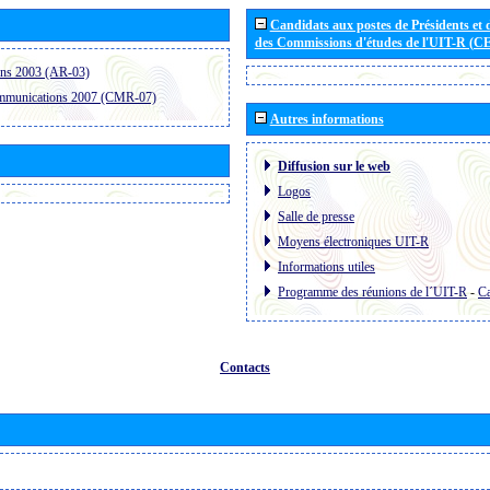
Candidats aux postes de Présidents et 
des Commissions d'études de l'UIT-R (C
ons 2003 (AR-03)
ommunications 2007 (CMR-07)
Autres informations
Diffusion sur le web
Logos
Salle de presse
Moyens électroniques UIT-R
Informations utiles
Programme des réunions de l´UIT-R
-
Ca
Contacts