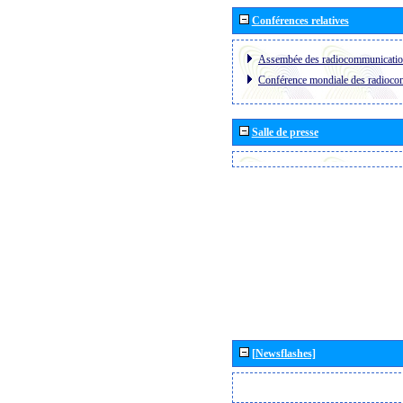
Conférences relatives
Assembée des radiocommunicati
Conférence mondiale des radioc
Salle de presse
[Newsflashes]