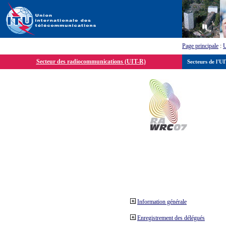
Page principale
:
Secteur des radiocommunications (UIT-R)
Secteurs de l'U
Information générale
Enregistrement des délégués