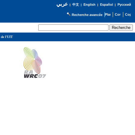
عربي
English
Español
Русский
|
中文
|
|
|
Recherche avancée
 de l'UIT