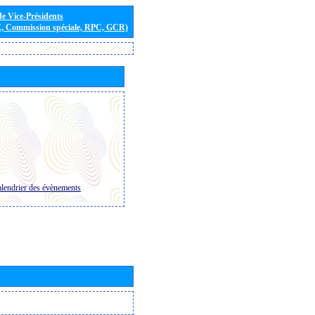
de Vice-Présidents
E, Commission spéciale, RPC, GCR)
lendrier des évènements