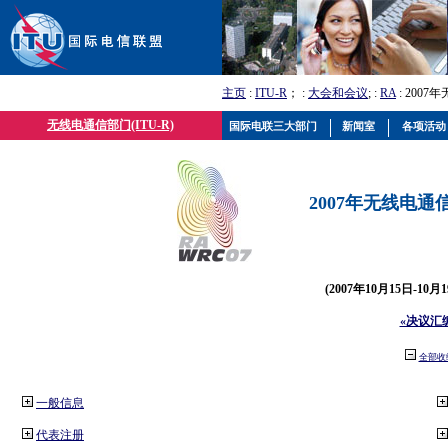
主页
:
ITU-R
； :
大会和会议
; :
RA
: 2007
无线电通信部门(ITU-R)
国际电联三大部门
新闻室
各项活动
2007年无线电通信
(2007年10月15日-10
«决议汇
全部收
一般信息
代表注册