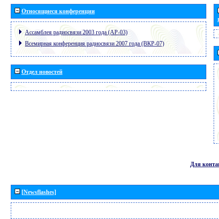
Относящиеся конференции
Ассамблея радиосвязи 2003 года (АР-03)
Всемирная конференция радиосвязи 2007 года (ВКР-07)
Отдел новостей
Для конта
[Newsflashes]