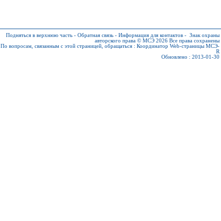
Подняться в верхнюю часть
-
Обратная связь
-
Информация для контактов
-
Знак охраны
авторского права © МСЭ 2026
Все права сохранены
По вопросам, связанным с этой страницей, обращаться :
Координатор Web-страницы МСЭ-
R
Обновлено : 2013-01-30