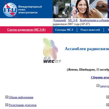
Домашний
:
МСЭ-R
:
Конференции и собрани
радиосвязи 2007 года (АР-07)
Сектор радиосвязи (МСЭ-R)
Секторы МСЭ
Отдел новостей
М
Ассамблея радиосвязи 
(Женева, Швейцария, 15 октября
Сборник рез
Свернуть
Общая информация
Регистрация делегатов