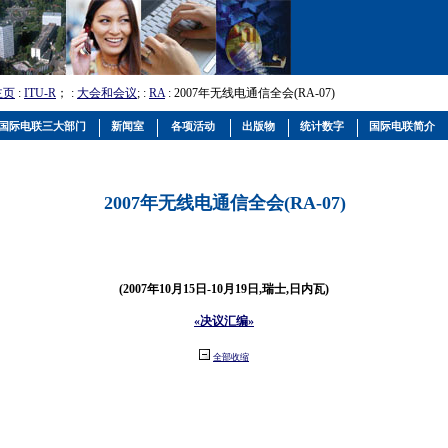
主页
:
ITU-R
； :
大会和会议
; :
RA
: 2007年无线电通信全会(RA-07)
国际电联三大部门
新闻室
各项活动
出版物
统计数字
国际电联简介
2007年无线电通信全会(RA-07)
(2007年10月15日-10月19日,瑞士,日内瓦)
«决议汇编»
全部收缩