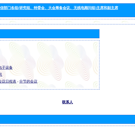
信部门各组(研究组、特委会、大会筹备会议、无线电顾问组)主席和副主席
R 电子设备
息
R 会议日程表
-
分节的会议
联系人