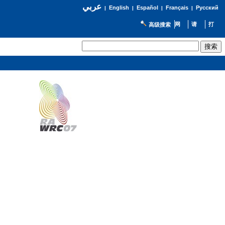
عربي
English
Español
Français
Русский
|
|
|
|
高级搜索