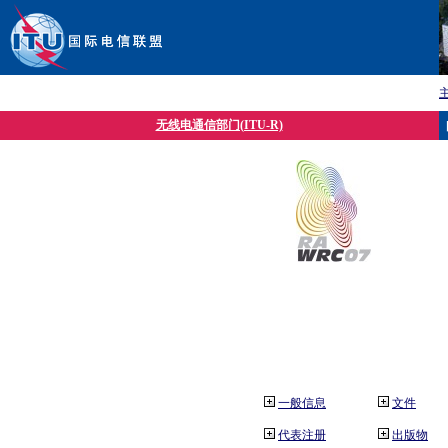
无线电通信部门(ITU-R)
一般信息
文件
代表注册
出版物