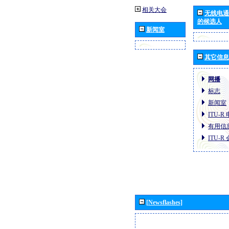
相关大会
无线电通
的候选人
新闻室
其它信息
网播
标志
新闻室
ITU-
有用信
ITU-
[Newsflashes]