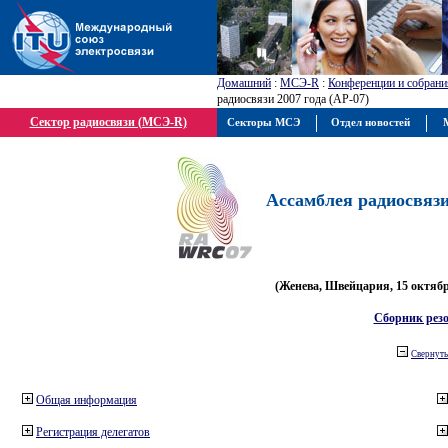
Домашний
:
МСЭ-R
:
Конференции и собрани
радиосвязи 2007 года (АР-07)
Сектор радиосвязи (МСЭ-R)
Секторы МСЭ
Отдел новостей
М
Ассамблея радиосвязи 
(Женева, Швейцария, 15 октября
Сборник рез
Свернуть
Общая информация
Регистрация делегатов