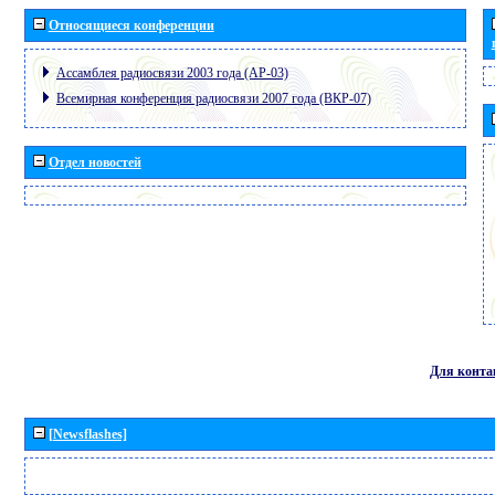
Относящиеся конференции
Ассамблея радиосвязи 2003 года (АР-03)
Всемирная конференция радиосвязи 2007 года (ВКР-07)
Отдел новостей
Для конта
[Newsflashes]