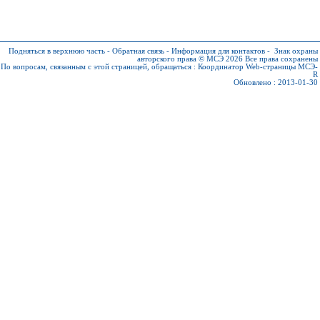
Подняться в верхнюю часть
-
Обратная связь
-
Информация для контактов
-
Знак охраны
авторского права © МСЭ 2026
Все права сохранены
По вопросам, связанным с этой страницей, обращаться :
Координатор Web-страницы МСЭ-
R
Обновлено : 2013-01-30