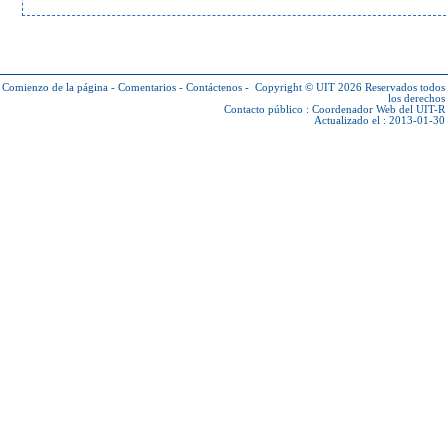
Comienzo de la página
-
Comentarios
-
Contáctenos
-
Copyright © UIT 2026
Reservados todos
los derechos
Contacto público :
Coordenador Web del UIT-R
Actualizado el : 2013-01-30