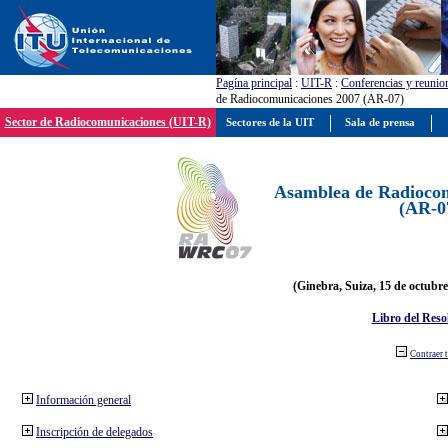
Pagína principal
:
UIT-R
:
Conferencias y reunio
de Radiocomunicaciones 2007 (AR-07)
Sector de Radiocomunicaciones (UIT-R)
Sectores de la UIT
Sala de prensa
Asamblea de Radiocom
(AR-0
(Ginebra, Suiza, 15 de octubre
Libro del Reso
Contraer 
Información general
Inscripción de delegados