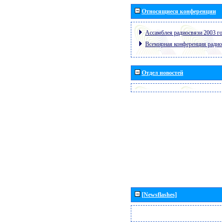
Относящиеся конференции
Ассамблея радиосвязи 2003 го
Всемирная конференция радио
Отдел новостей
[Newsflashes]