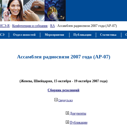
МСЭ-R
:
Конференции и собрания
:
RA
: Ассамблея радиосвязи 2007 года (АР-07)
МСЭ
Отдел новостей
Мероприятия
Публикации
Статистика
С
Ассамблея радиосвязи 2007 года (АР-07)
(Женева, Швейцария, 15 октября - 19 октября 2007 года)
Сборник резолюций
Свернуть все
Документы
Публикации