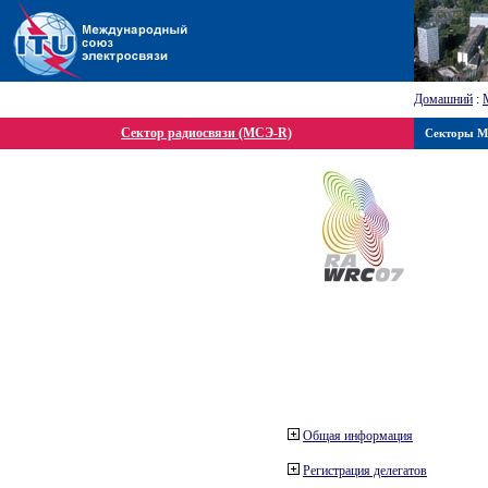
Домашний
:
Сектор радиосвязи (МСЭ-R)
Секторы 
Общая информация
Регистрация делегатов