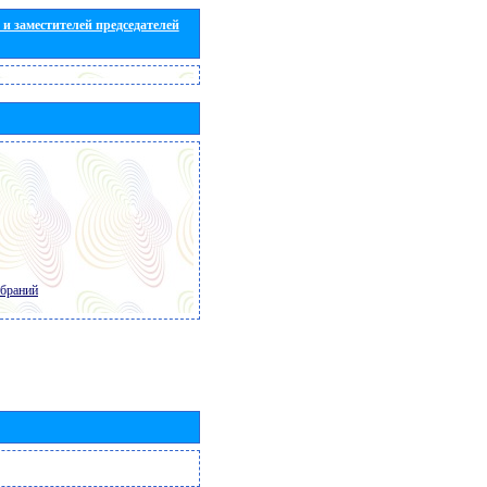
и заместителей председателей
обраний