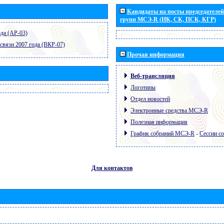
Кандидаты на посты председателей 
групп МСЭ-R (ИК, СК, ПСК, КГР)
да (АР-03)
связи 2007 года (ВКР-07)
Прочая информация
Веб-трансляция
Логотипы
Отдел новостей
Электронные средства МСЭ-R
Полезная информация
График собраний МСЭ-R
-
Сессии с
Для контактов