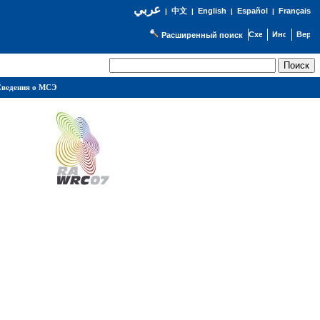
عربي
English
Español
Français
|
中文
|
|
|
Расширенный поиск
ведения о МСЭ