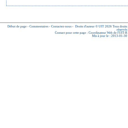
Début de page
-
Commentaires
-
Contactez-nous
-
Droits d'auteur © UIT 2026
Tous droits
réservés
Contact pour cette page :
Coordinateur Web de l'UIT-R
Mis à jour le : 2013-01-30