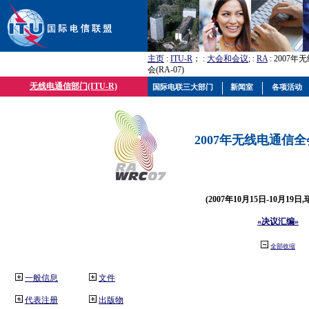
主页
:
ITU-R
； :
大会和会议
; :
RA
: 2007
会(RA-07)
无线电通信部门(ITU-R)
国际电联三大部门
新闻室
各项活动
2007年无线电通信全会(
(2007年10月15日-10月19日
«决议汇编»
全部收缩
一般信息
文件
代表注册
出版物