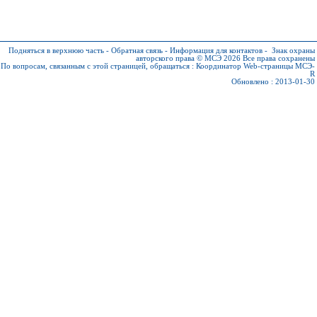
Подняться в верхнюю часть
-
Обратная связь
-
Информация для контактов
-
Знак охраны
авторского права © МСЭ 2026
Все права сохранены
По вопросам, связанным с этой страницей, обращаться :
Координатор Web-страницы МСЭ-
R
Обновлено : 2013-01-30