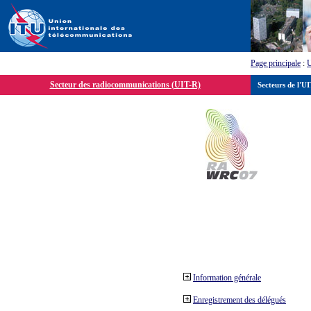
Page principale
:
Secteur des radiocommunications (UIT-R)
Secteurs de l'U
Information générale
Enregistrement des délégués