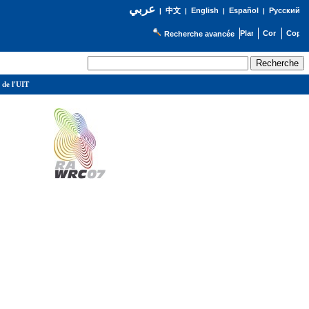
عربي
English
Español
Русский
|
中文
|
|
|
Recherche avancée
 de l'UIT