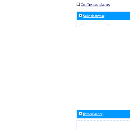
Conférences relatives
Salle de presse
[Newsflashes]