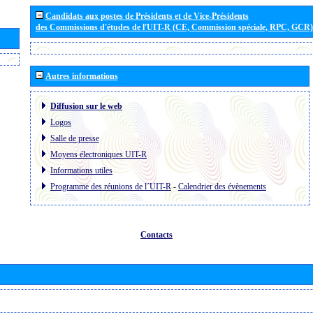
Candidats aux postes de Présidents et de Vice-Présidents
des Commissions d'études de l'UIT-R (CE, Commission spéciale, RPC, GCR)
Autres informations
Diffusion sur le web
Logos
Salle de presse
Moyens électroniques UIT-R
Informations utiles
Programme des réunions de l´UIT-R
-
Calendrier des évènements
Contacts