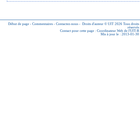
Début de page
-
Commentaires
-
Contactez-nous
-
Droits d'auteur © UIT 2026
Tous droits
réservés
Contact pour cette page :
Coordinateur Web de l'UIT-R
Mis à jour le : 2013-01-30