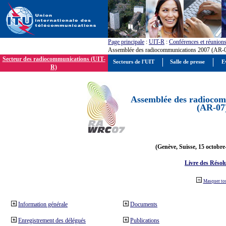
Page principale
:
UIT-R
:
Conférences et réunion
Assemblée des radiocommunications 2007 (AR-
Secteur des radiocommunications (UIT-
Secteurs de l'UIT
Salle de presse
E
R)
Assemblée des radiocom
(AR-07
(Genève, Suisse, 15 octobre
Livre des Résol
Masquer to
Information générale
Documents
Enregistrement des délégués
Publications