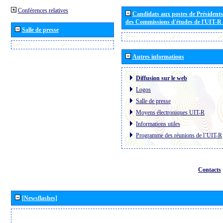
Conférences relatives
Candidats aux postes de Présidents 
des Commissions d'études de l'UIT-R
Salle de presse
Autres informations
Diffusion sur le web
Logos
Salle de presse
Moyens électroniques UIT-R
Informations utiles
Programme des réunions de l´UIT-R
Contacts
[Newsflashes]