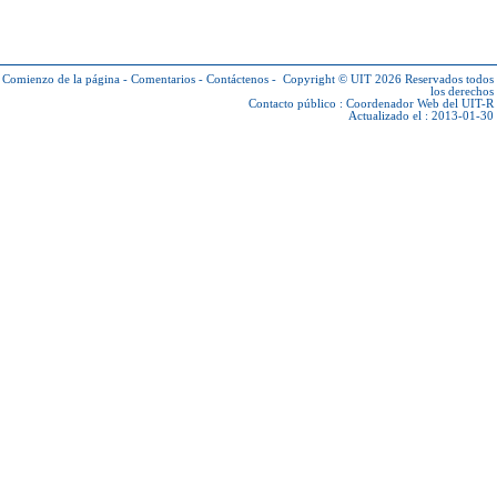
Comienzo de la página
-
Comentarios
-
Contáctenos
-
Copyright © UIT 2026
Reservados todos
los derechos
Contacto público :
Coordenador Web del UIT-R
Actualizado el : 2013-01-30