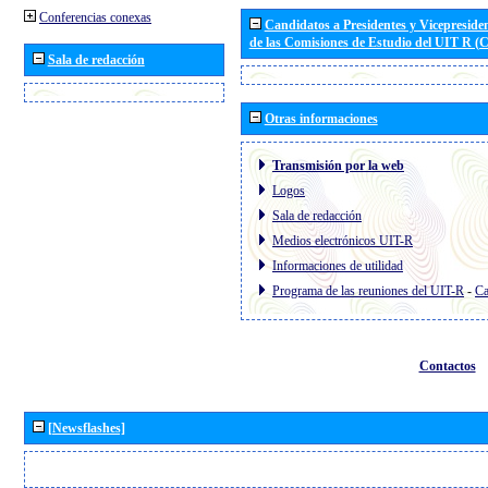
Conferencias conexas
Candidatos a Presidentes y Vicepreside
de las Comisiones de Estudio del UIT R 
Sala de redacción
Otras informaciones
Transmisión por la web
Logos
Sala de redacción
Medios electrónicos UIT-R
Informaciones de utilidad
Programa de las reuniones del UIT-R
-
Ca
Contactos
[Newsflashes]