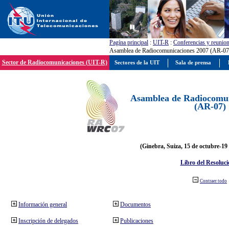
Pagína principal
:
UIT-R
:
Conferencias y reunio
Asamblea de Radiocomunicaciones 2007 (AR-07
Sector de Radiocomunicaciones (UIT-R)
Sectores de la UIT
Sala de prensa
Asamblea de Radiocomun
(AR-07)
(Ginebra, Suiza, 15 de octubre-19
Libro del Resoluci
Contraer todo
Información general
Documentos
Inscripción de delegados
Publicaciones