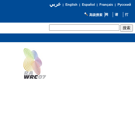
عربي
English
Español
Français
Русский
|
|
|
|
高级搜索