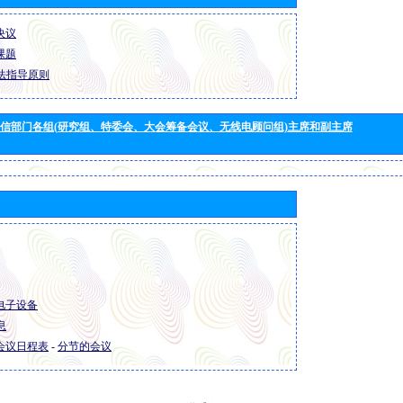
 决议
 课题
法指导原则
信部门各组(研究组、特委会、大会筹备会议、无线电顾问组)主席和副主席
R 电子设备
息
R 会议日程表
-
分节的会议