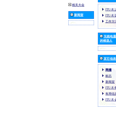
相关大会
ITU-R
新闻室
ITU-R
工作方
无线电通
的候选人
其它信息
网播
标志
新闻室
ITU-
有用信
ITU-