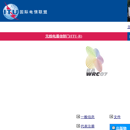
无线电通信部门(ITU-R)
一般信息
文件
代表注册
出版物