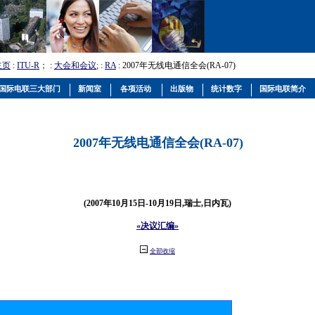
主页
:
ITU-R
； :
大会和会议
; :
RA
: 2007年无线电通信全会(RA-07)
国际电联三大部门
新闻室
各项活动
出版物
统计数字
国际电联简介
2007年无线电通信全会(RA-07)
(2007年10月15日-10月19日,瑞士,日内瓦)
«决议汇编»
全部收缩