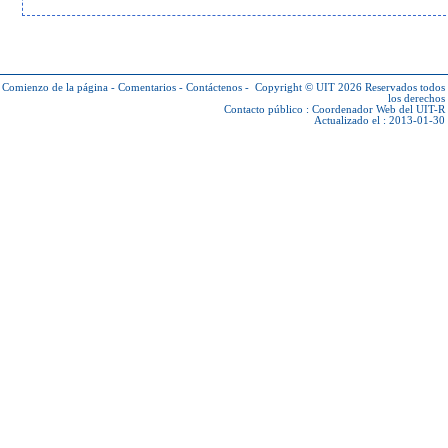
Comienzo de la página
-
Comentarios
-
Contáctenos
-
Copyright © UIT 2026
Reservados todos
los derechos
Contacto público :
Coordenador Web del UIT-R
Actualizado el : 2013-01-30