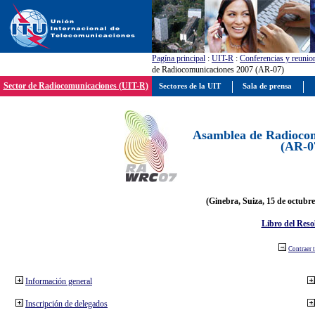
Pagína principal
:
UIT-R
:
Conferencias y reunio
de Radiocomunicaciones 2007 (AR-07)
Sector de Radiocomunicaciones (UIT-R)
Sectores de la UIT
Sala de prensa
Asamblea de Radiocom
(AR-0
(Ginebra, Suiza, 15 de octubre
Libro del Reso
Contraer 
Información general
Inscripción de delegados