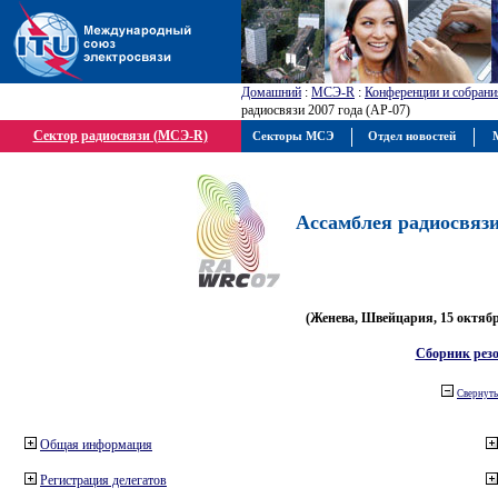
Домашний
:
МСЭ-R
:
Конференции и собрани
радиосвязи 2007 года (АР-07)
Сектор радиосвязи (МСЭ-R)
Секторы МСЭ
Отдел новостей
М
Ассамблея радиосвязи 
(Женева, Швейцария, 15 октября
Сборник рез
Свернуть
Общая информация
Регистрация делегатов