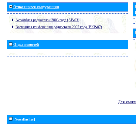
Относящиеся конференции
Ассамблея радиосвязи 2003 года (АР-03)
Всемирная конференция радиосвязи 2007 года (ВКР-07)
Отдел новостей
Для конта
[Newsflashes]