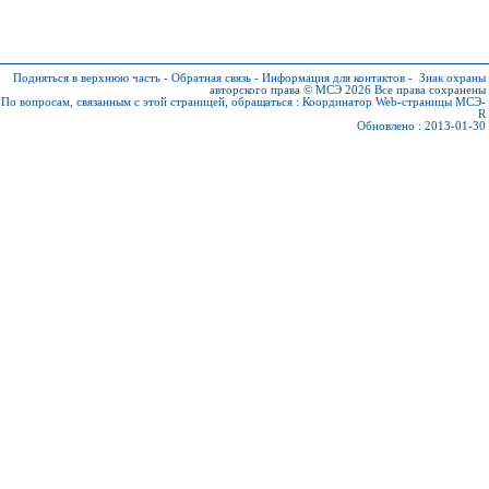
Подняться в верхнюю часть
-
Обратная связь
-
Информация для контактов
-
Знак охраны
авторского права © МСЭ 2026
Все права сохранены
По вопросам, связанным с этой страницей, обращаться :
Координатор Web-страницы МСЭ-
R
Обновлено : 2013-01-30