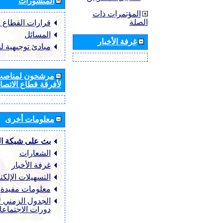
المنشورات
المؤتمرات ذات
الصلة
قرارات القطاع ‏ITU-R
المسائل
غرفة الأخبار
مبادئ توجيهية ل
مرشحون لمناصب 
لأفرقة قطاع الاتصال
معلومات أخرى
بث على شبكة ا
الشعارات
غرفة الأخبار
التسهيلات الإلكت
معلومات مفيدة
الجدول الزمني ل
دورات الاجتماع