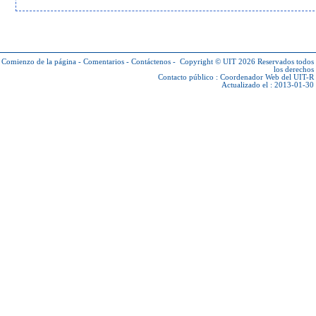
Comienzo de la página
-
Comentarios
-
Contáctenos
-
Copyright © UIT 2026
Reservados todos
los derechos
Contacto público :
Coordenador Web del UIT-R
Actualizado el : 2013-01-30