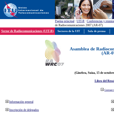
Pagína principal
:
UIT-R
:
Conferencias y reunio
de Radiocomunicaciones 2007 (AR-07)
Sector de Radiocomunicaciones (UIT-R)
Sectores de la UIT
Sala de prensa
Asamblea de Radiocom
(AR-0
(Ginebra, Suiza, 15 de octubre
Libro del Reso
Contraer 
Información general
Inscripción de delegados