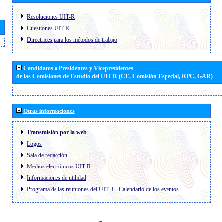
Resoluciones UIT-R
Cuestiones UIT-R
Directrices para los métodos de trabajo
Candidatos a Presidentes y Vicepresidentes
de las Comisiones de Estudio del UIT R (CE, Comisión Especial, RPC, GAR)
Otras informaciones
Transmisión por la web
Logos
Sala de redacción
Medios electrónicos UIT-R
Informaciones de utilidad
Programa de las reuniones del UIT-R
-
Calendario de los eventos