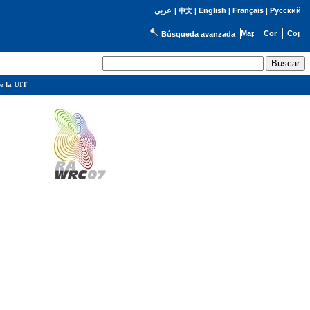
English
Français
Русский
عربي
|
中文
|
|
|
Búsqueda avanzada
e la UIT