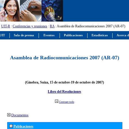
:
UIT-R
:
Conferencias y reuniones
:
RA
: Asamblea de Radiocomunicaciones 2007 (AR-07)
 UIT
Sala de prensa
Eventos
Publicaciones
Estadísticas
Acerca d
Asamblea de Radiocomunicaciones 2007 (AR-07)
(Ginebra, Suiza, 15 de octubre-19 de octubre de 2007)
Libro del Resoluciones
Contraer todo
Documentos
Publicaciones