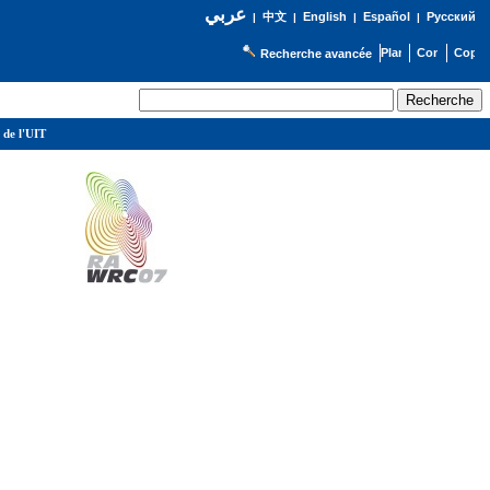
عربي
English
Español
Русский
|
中文
|
|
|
Recherche avancée
 de l'UIT