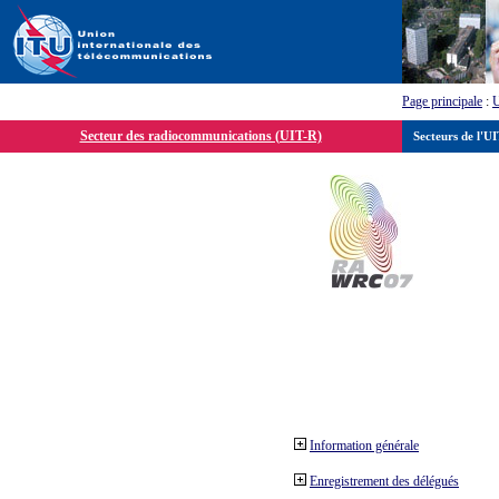
Page principale
:
Secteur des radiocommunications (UIT-R)
Secteurs de l'U
Information générale
Enregistrement des délégués