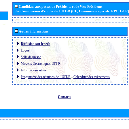
Candidats aux postes de Présidents et de Vice-Présidents
des Commissions d'études de l'UIT-R (CE, Commission spéciale, RPC, GCR)
Autres informations
Diffusion sur le web
Logos
Salle de presse
Moyens électroniques UIT-R
Informations utiles
Programme des réunions de l´UIT-R
-
Calendrier des évènements
Contacts