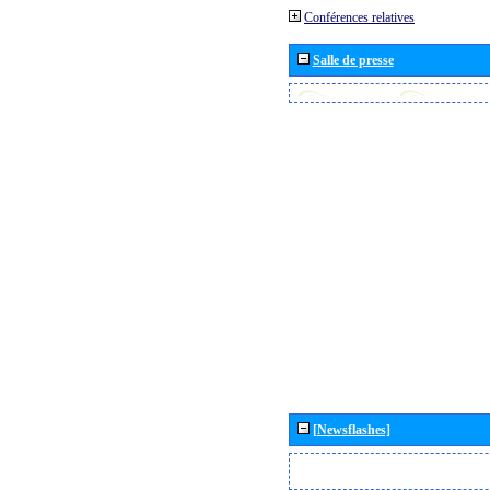
Conférences relatives
Salle de presse
[Newsflashes]