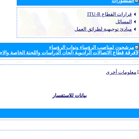
المنشورات
قرارات القطاع ‏ITU-R
المسائل
مبادئ توجيهية لطرائق العمل
مرشحون لمناصب الرؤساء ونواب الرؤساء
لأفرقة قطاع الاتصالات الراديوية (لجان الدراسات واللجنة الخاصة والا
معلومات أخرى
بيانات للاستفسار