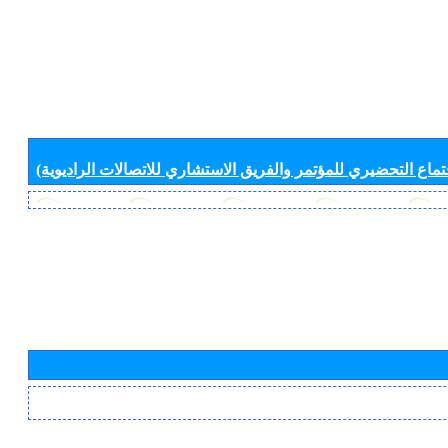
جتماع التحضيري للمؤتمر والفريق الاستشاري للاتصالات الراديوية)