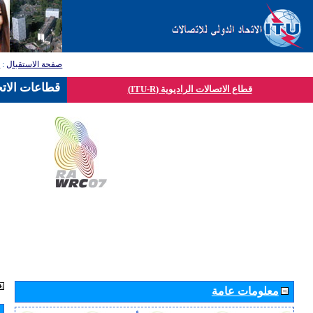
صفحة الاستقبال
:
ق
قطاعات الاتح
قطاع الاتصالات الراديوية (ITU-R)
معلومات عامة