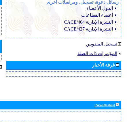
رسائل دعوة، تسجيل، ومراسلات أخرى
الدول الأعضاء
أعضاء القطاعات
النشرة الإدارية CACE/404
النشرة الإدارية CACE/427
تسجيل المندوبين
المؤتمرات ذات الصلة
غرفة الأخبار
[Newsflashes]