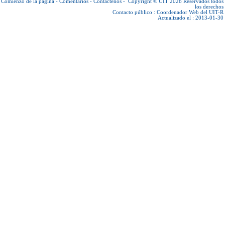
Comienzo de la página
-
Comentarios
-
Contáctenos
-
Copyright © UIT 2026
Reservados todos
los derechos
Contacto público :
Coordenador Web del UIT-R
Actualizado el : 2013-01-30