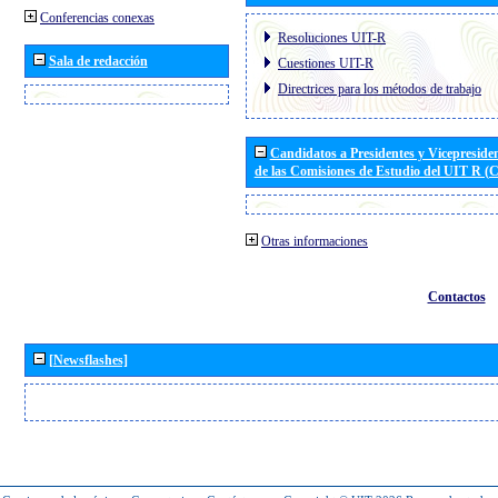
Conferencias conexas
Resoluciones UIT-R
Sala de redacción
Cuestiones UIT-R
Directrices para los métodos de trabajo
Candidatos a Presidentes y Vicepreside
de las Comisiones de Estudio del UIT R 
Otras informaciones
Contactos
[Newsflashes]