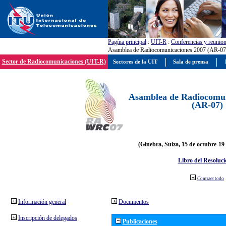
Pagína principal
:
UIT-R
:
Conferencias y reunio
Asamblea de Radiocomunicaciones 2007 (AR-07
Sector de Radiocomunicaciones (UIT-R)
Sectores de la UIT
Sala de prensa
Asamblea de Radiocomun
(AR-07)
(Ginebra, Suiza, 15 de octubre-19
Libro del Resoluci
Contraer todo
Información general
Documentos
Inscripción de delegados
Publicaciones