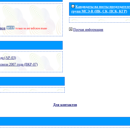
Кандидаты на посты председателей
групп МСЭ-R (ИК, СК, ПСК, КГР)
иков
только на английском языке
Прочая информация
да (АР-03)
связи 2007 года (ВКР-07)
Для контактов