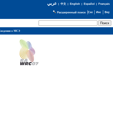
عربي
English
Español
Français
|
中文
|
|
|
Расширенный поиск
ведения о МСЭ