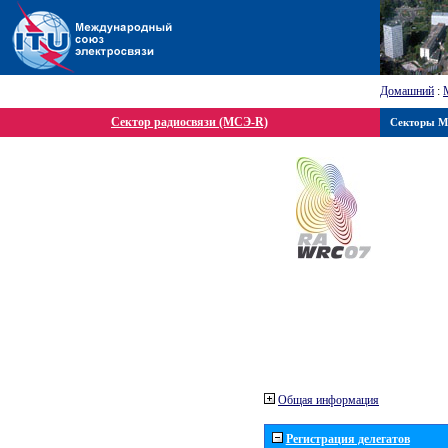
Домашний
:
Сектор радиосвязи (МСЭ-R)
Секторы 
Общая информация
Регистрация делегатов