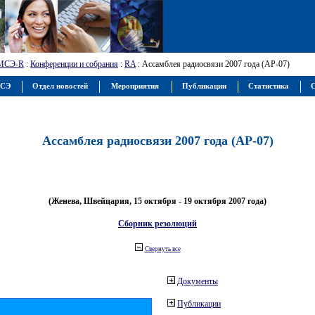
МСЭ-R
:
Конференции и собрания
:
RA
: Ассамблея радиосвязи 2007 года (АР-07)
МСЭ
Отдел новостей
Мероприятия
Публикации
Статистика
С
Ассамблея радиосвязи 2007 года (АР-07)
(Женева, Швейцария, 15 октября - 19 октября 2007 года)
Сборник резолюций
Свернуть все
Документы
Публикации