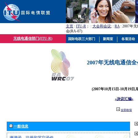
主页
:
ITU-R
； :
大会和会议
; :
RA
: 2007
会(RA-07)
无线电通信部门(ITU-R)
国际电联三大部门
新闻室
各项活动
2007年无线电通信全会(
(2007年10月15日-10月19日
«决议汇编»
全部收缩
一般信息
邀请函、注册和其它函件