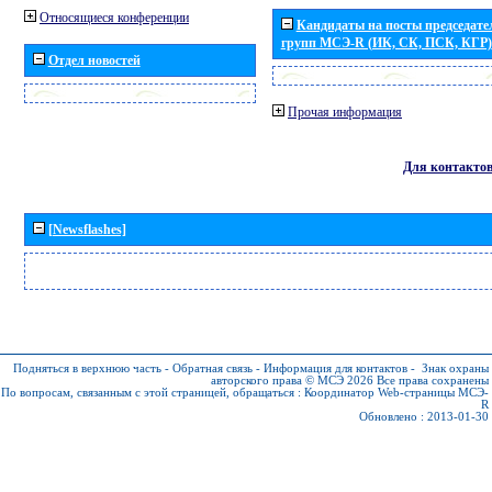
Относящиеся конференции
Кандидаты на посты председател
групп МСЭ-R (ИК, СК, ПСК, КГР)
Отдел новостей
Прочая информация
Для контакто
[Newsflashes]
Подняться в верхнюю часть
-
Обратная связь
-
Информация для контактов
-
Знак охраны
авторского права © МСЭ 2026
Все права сохранены
По вопросам, связанным с этой страницей, обращаться :
Координатор Web-страницы МСЭ-
R
Обновлено : 2013-01-30