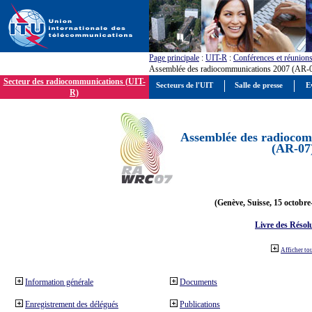
Page principale
:
UIT-R
:
Conférences et réunion
Assemblée des radiocommunications 2007 (AR-
Secteur des radiocommunications (UIT-
Secteurs de l'UIT
Salle de presse
E
R)
Assemblée des radiocom
(AR-07
(Genève, Suisse, 15 octobre
Livre des Résol
Afficher to
Information générale
Documents
Enregistrement des délégués
Publications