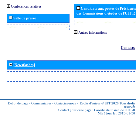
Conférences relatives
Candidats aux postes de Présidents 
des Commissions d'études de l'UIT-R
Salle de presse
Autres informations
Contacts
[Newsflashes]
Début de page
-
Commentaires
-
Contactez-nous
-
Droits d'auteur © UIT 2026
Tous droits
réservés
Contact pour cette page :
Coordinateur Web de l'UIT-R
Mis à jour le : 2013-01-30