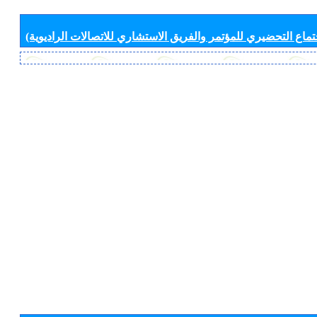
جتماع التحضيري للمؤتمر والفريق الاستشاري للاتصالات الراديوية)