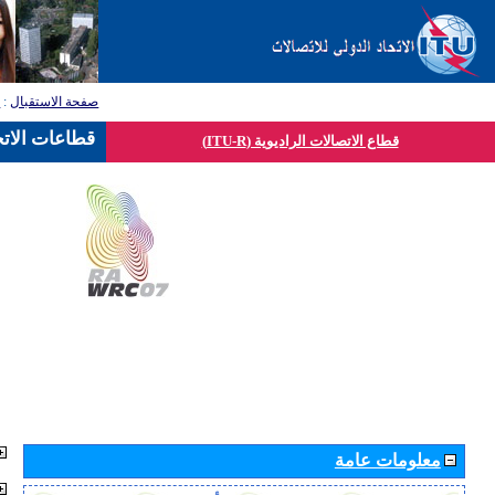
صفحة الاستقبال
:
ق
قطاعات الاتح
قطاع الاتصالات الراديوية (ITU-R)
معلومات عامة