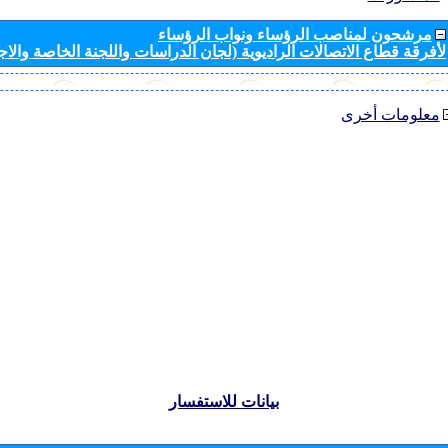
مرشحون لمناصب الرؤساء ونواب الرؤساء
لأفرقة قطاع الاتصالات الراديوية (لجان الدراسات واللجنة الخاصة والا
معلومات أخرى
بيانات للاستفسار