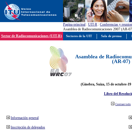
Pagína principal
:
UIT-R
:
Conferencias y reunio
Asamblea de Radiocomunicaciones 2007 (AR-07
Sector de Radiocomunicaciones (UIT-R)
Sectores de la UIT
Sala de prensa
Asamblea de Radiocomun
(AR-07)
(Ginebra, Suiza, 15 de octubre-19
Libro del Resoluci
Contraer todo
Información general
Inscripción de delegados