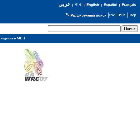
عربي
English
Español
Français
|
中文
|
|
|
Расширенный поиск
ведения о МСЭ