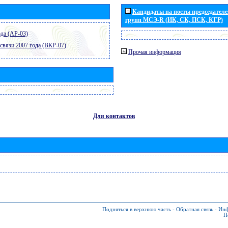
Кандидаты на посты председателей
групп МСЭ-R (ИК, СК, ПСК, КГР)
да (АР-03)
связи 2007 года (ВКР-07)
Прочая информация
Для контактов
Подняться в верхнюю часть
-
Обратная связь
-
Инф
П