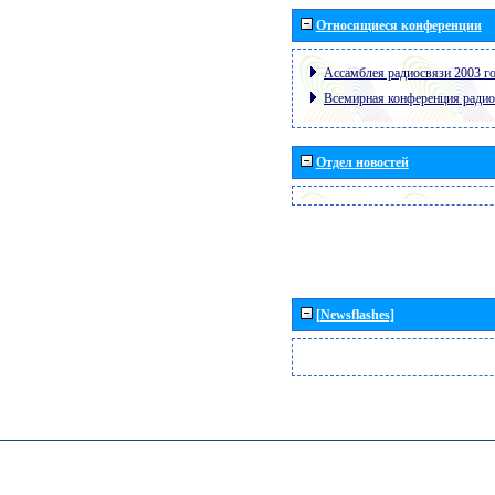
Относящиеся конференции
Ассамблея радиосвязи 2003 го
Всемирная конференция радио
Отдел новостей
[Newsflashes]