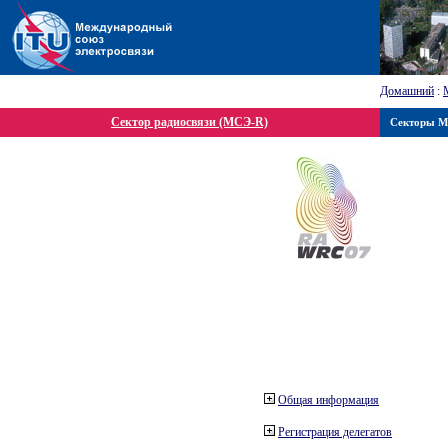
Домашний
:
Сектор радиосвязи (МСЭ-R)
Секторы 
Общая информация
Регистрация делегатов