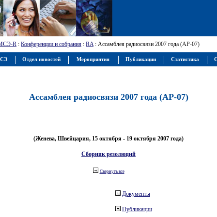
МСЭ-R
:
Конференции и собрания
:
RA
: Ассамблея радиосвязи 2007 года (АР-07)
МСЭ
Отдел новостей
Мероприятия
Публикации
Статистика
С
Ассамблея радиосвязи 2007 года (АР-07)
(Женева, Швейцария, 15 октября - 19 октября 2007 года)
Сборник резолюций
Свернуть все
Документы
Публикации